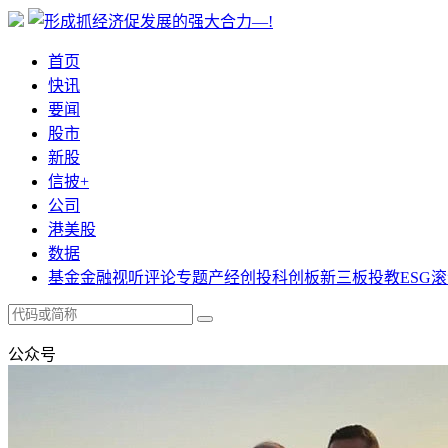
首页
快讯
要闻
股市
新股
信披+
公司
港美股
数据
基金
金融
视听
评论
专题
产经
创投
科创板
新三板
投教
ESG
滚
公众号