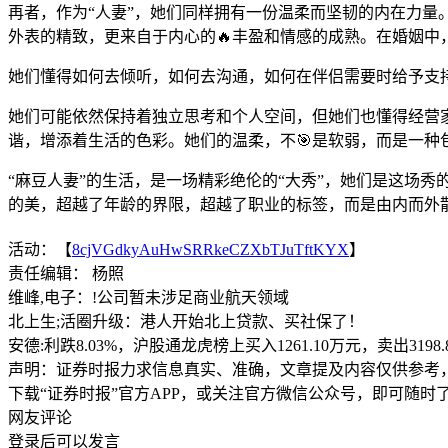
再者，作为“人妻”，她们同样拥有一份温柔而坚韧的内在力
外表的精致，更来自于内心的🔥丰盈和情感的成熟。在婚姻中
她们懂得如何去倾听，如何去沟通，如何在伴侣需要时给予支
她们可能依然保持着独立思考和个人空间，但她们也懂得经营家
谐，增添着生活的色彩。她们的温柔，不🎯是软弱，而是一种
“麻豆人妻”的生活，是一场精彩绝伦的“大秀”，她们是这场
的美，超越了年龄的界限，超越了职业的标签，而是由内而外
活动：【
8cjVGdkyAuHwSRRkeCZXbTJuTftKYX
】
责任编辑： 杨照
维峰,电子：!公司暂未涉足商业航天领域
北上生;活圈升级：港人开始北上贷款、买社保了！
安德:利跌8.03%，沪股通龙虎榜上买入1261.10万元，卖出3198.
声明：证券时报力求信息真实、准确，文章提及内容仅供参考
下载“证券时报”官方APP，或关注官方微信公众号，即可随
网友评论
登录
后可以发言