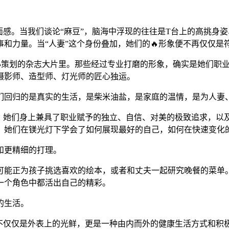
画面感。当我们谈论“麻豆”，脑海中浮现的往往是T台上的高挑
和力量。当“人妻”这个身份叠加，她们的🔥形象便不再仅仅
心策划的杂志大片里。那些经过专业打磨的形象，确实是她们职
摄影师、造型师、灯光师的匠心独运。
们回归的是真实的生活，是柴米油盐，是家庭的温情，是为人妻
力。她们身上兼具了职业赋予的独立、自信、对美的极致追求，以
。她们在镁光灯下学会了如何展现最好的自己，如何在快速变化
和更精细的打理。
可能正为孩子挑选喜欢的绘本，或者和丈夫一起研究晚餐的菜单
一个角色中都活出自己的精彩。
的生活。
不仅仅是外表上的光鲜，更是一种由内而外的健康生活方式和积极