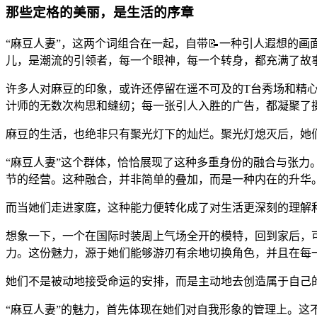
那些定格的美丽，是生活的序章
“麻豆人妻”，这两个词组合在一起，自带📝一种引人遐想的
儿，是潮流的引领者，每一个眼神，每一个转身，都充满了故事
许多人对麻豆的印象，或许还停留在遥不可及的T台秀场和精
计师的无数次构思和缝纫；每一张引人入胜的广告，都凝聚了
麻豆的生活，也绝非只有聚光灯下的灿烂。聚光灯熄灭后，她
“麻豆人妻”这个群体，恰恰展现了这种多重身份的融合与张
节的经营。这种融合，并非简单的叠加，而是一种内在的升华
而当她们走进家庭，这种能力便转化成了对生活更深刻的理解
想象一下，一个在国际时装周上气场全开的模特，回到家后，
力。这份魅力，源于她们能够游刃有余地切换角色，并且在每
她们不是被动地接受命运的安排，而是主动地去创造属于自己
“麻豆人妻”的魅力，首先体现在她们对自我形象的管理上。这