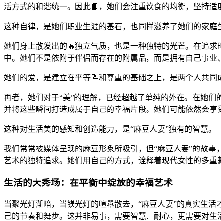
活方式的和谐统一。因此📘，她们会注重饮食的均衡，坚持适
这种自律，是她们职业生涯的基石，也同样滋养了她们的家庭
她们身上散发出的🔥独立气质，也是一种独特的光芒。在追
中。她们不是依附于伴侣而存在的附属品，而是拥有自己事业
她们的爱，是建立在平等📝和尊重的基础之上，是两个人共
再者，她们对于“美”的理解，已经超越了单纯的外在。在她们
并将这些瞬间打造成属于自己的幸福片段。她们可能依然会享
这种对生活美的感知和创造能力，是“麻豆人妻”独有的智慧。
我们常常被媒体呈现的麻豆形象所吸引，但“麻豆人妻”的故
艺术的独特追求。她们用自己的方式，诠释着现代女性的多重
生活的大秀场：在平衡中绽放的幸福艺术
当聚光灯渐暗，当镁光灯的喧嚣散去，“麻豆人妻”的真实生
己的节奏和舞步。这并非易事，需要智慧、耐心，更需要对生活